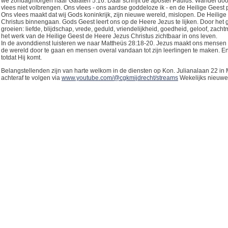
we zondagmorgen naar Galaten 5:16. Daar schrijft de apostel Paulus: Wandel door
vlees niet volbrengen. Ons vlees - ons aardse goddeloze ik - en de Heilige Geest pa
Ons vlees maakt dat wij Gods koninkrijk, zijn nieuwe wereld, mislopen. De Heilige 
Christus binnengaan. Gods Geest leert ons op de Heere Jezus te lijken. Door het g
groeien: liefde, blijdschap, vrede, geduld, vriendelijkheid, goedheid, geloof, zac
het werk van de Heilige Geest de Heere Jezus Christus zichtbaar in ons leven.
In de avonddienst luisteren we naar Mattheüs 28:18-20. Jezus maakt ons mensen 
de wereld door te gaan en mensen overal vandaan tot zijn leerlingen te maken. En H
totdat Hij komt.
Belangstellenden zijn van harte welkom in de diensten op Kon. Julianalaan 22 in Mi
achteraf te volgen via
www.youtube.com/@cgkmijdrecht/streams
Wekelijks nieuwe