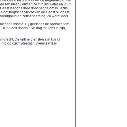
 de Geest en u zult zeker de begeerte van het
ssen niet bij elkaar; ze zijn als water en vuur.
Geest laat ons daar door het geloof in Jezus
eloof begint de vrucht van de Geest bij ons te
htmoedigheid en zelfbeheersing. Zo wordt door
met een missie. Hij geeft ons de opdracht om
ij belooft daarin elke dag met ons te zijn,
jdrecht. De online diensten zijn live of
 info op
cgkmijdrecht.nl/nieuwsartikel