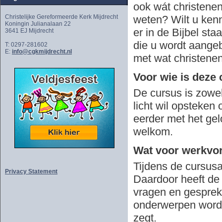
ook wát christene
Christelijke Gereformeerde Kerk Mijdrecht
weten? Wilt u kenn
Koningin Julianalaan 22
er in de Bijbel sta
3641 EJ Mijdrecht
die u wordt aange
T: 0297-281602
E:
info@cgkmijdrecht.nl
met wat christene
Voor wie is deze
De cursus is zowel
licht wil opsteken 
eerder met het ge
welkom.
Wat voor werkvo
Tijdens de cursus
Privacy Statement
Daardoor heeft de 
vragen en gesprek.
onderwerpen wordt
zegt.