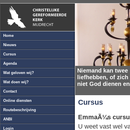
Home
Nieuws
Cursus
Agenda
Niemand kan twee h
Wat geloven wij?
liefhebben, of zic
Wat doen wij?
niet God dienen 
Contact
Cursus
Online diensten
Routebeschrijving
EmmaÃ¼s cursus: 
ANBI
U weet vast wel va
Login