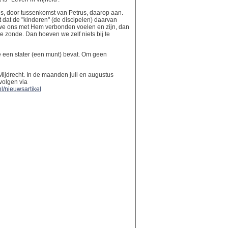
us, door tussenkomst van Petrus, daarop aan.
t dat de "kinderen" (de discipelen) daarvan
ls we ons met Hem verbonden voelen en zijn, dan
de zonde. Dan hoeven we zelf niets bij te
ie een stater (een munt) bevat. Om geen
Mijdrecht. In de maanden juli en augustus
volgen via
l/nieuwsartikel