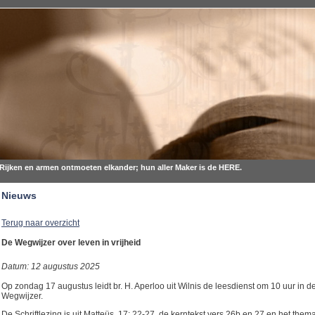
Rijken en armen ontmoeten elkander; hun aller Maker is de HERE.
Nieuws
Terug naar overzicht
De Wegwijzer over leven in vrijheid
Datum: 12 augustus 2025
Op zondag 17 augustus leidt br. H. Aperloo uit Wilnis de leesdienst om 10 uur in 
Wegwijzer.
De Schriftlezing is uit Matteüs 17: 22-27, de kerntekst vers 26b en 27 en het thema 