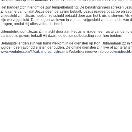
Het handelt zich hier om de zgn tempelbelasting. De belastinginners spreken Jez
Zij gaan ervan uit dat Jezus geen belasting betaalt. Jezus reageert daarop en zeg
vrijgesteld zijn. Jezus heeft onze schuld betaald door aan het kruis te sterven. A
zijn we vrijgesteld. Dan mogen we leven in vrijheid, vrijgesteld van de macht van 
dragen, omdat Hij alles volbracht heeft.
Uiteindelijk toont Jezus Zijn macht door aan Petrus te vragen een vis te vangen d
aanstoot te geven, betaalt Hij daarmee de tempelbelasting voor hen beiden.
Belangstellenden zijn van harte welkom in de diensten op Kon. Julianalaan 22 in 
worden geen avonddiensten gehouden. De online diensten zijn live of achteraf te 
www.youtube.com/@cgkmijdrecht/streams
Wekelijks nieuwe info op
cgkmijdrecht.n