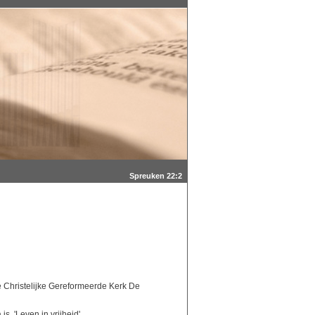
Spreuken 22:2
de Christelijke Gereformeerde Kerk De
is 'Leven in vrijheid'.