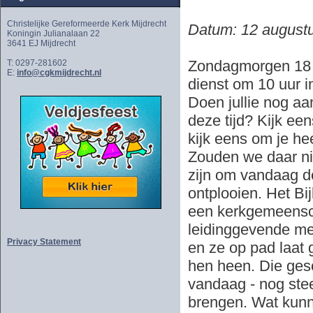
Christelijke Gereformeerde Kerk Mijdrecht
Datum: 12 august
Koningin Julianalaan 22
3641 EJ Mijdrecht
Zondagmorgen 18 au
T: 0297-281602
E:
info@cgkmijdrecht.nl
dienst om 10 uur i
Doen jullie nog aa
deze tijd? Kijk ee
kijk eens om je he
Zouden we daar nie
zijn om vandaag de
ontplooien. Het Bi
een kerkgemeenscha
leidinggevende men
Privacy Statement
en ze op pad laat
hen heen. Die gesc
vandaag - nog ste
brengen. Wat kunn